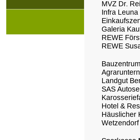
MVZ Dr. Rei
Infra Leun
Einkaufsze
Galeria Kau
REWE Först
REWE Susa
Bauzentrum
Agrarunter
Landgut Be
SAS Autoser
Karosserief
Hotel & Res
Häuslicher 
Wetzendorf