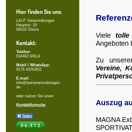
Hier finden Sie uns:
Referenz
LAUT Veranstaltungen
Hauptstr. 19
06632 Gleina
Viele
toll
Kontakt:
Angeboten b
Telefon:
034462 60614
Zu unsere
Mobil / WhatsApp:
Vereine, K
0176 43263911
Privatpers
E-mail:
info@lautveranstaltungen.
de
oder nutzen Sie unser
Auszug au
Kontaktformular
Teilen
MAGNA Exte
SPO
RTIVA