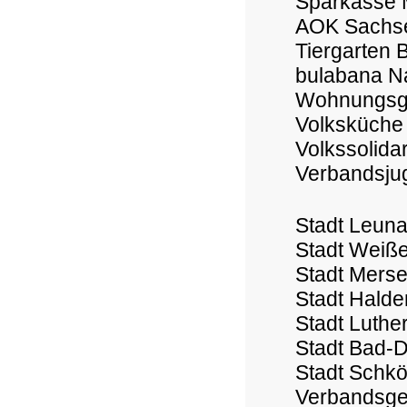
Sparkasse 
AOK Sachse
Tiergarten 
bulabana 
Wohnungsge
Volksküche
Volkssolidar
Verbandsju
Stadt Leun
Stadt Weiße
Stadt Mers
Stadt Hald
Stadt Luthe
Stadt Bad-
Stadt Schkö
Verbandsge